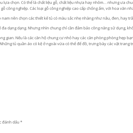
u lựa chọn. Có thể là chất liệu gỗ, chất liệu nhựa hay nhôm… nhưng ưa chu
ng gỗ công nghiệp. Các loại gỗ công nghiệp cao cấp chống ẩm, với hoa văn n
 nam nên chọn các thiết kế tủ có màu sắc nhẹ nhàng như nâu, đen, hay trắ
 kế đa dạng dạng. Nhưng nhìn chung chỉ cần đảm bảo công năng sử dụng, kh
không gian. Nếu là các căn hộ chung cư nhỏ hay các căn phòng phòng hẹp bạn
g tủ quần áo có kệ ở ngoài vừa có thể để đồ, trưng bày các vật trang trí. 
ợc đánh dấu
*