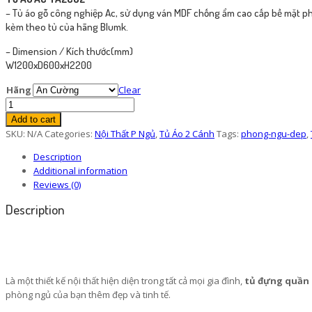
– Tủ áo gỗ công nghiệp Ac, sử dụng ván MDF chống ẩm cao cấp bề mặt ph
kèm theo tủ của hãng Blumk.
– Dimension / Kích thước(mm)
W1200xD600xH2200
Hãng
Clear
Tủ
Áo
Add to cart
AC
SKU:
N/A
Categories:
Nội Thất P Ngủ
,
Tủ Áo 2 Cánh
Tags:
phong-ngu-dep
,
TA2C02
Description
quantity
Additional information
Reviews (0)
Description
Là một thiết kế nội thất hiện diện trong tất cả mọi gia đình,
tủ đựng quần
phòng ngủ của bạn thêm đẹp và tinh tế.