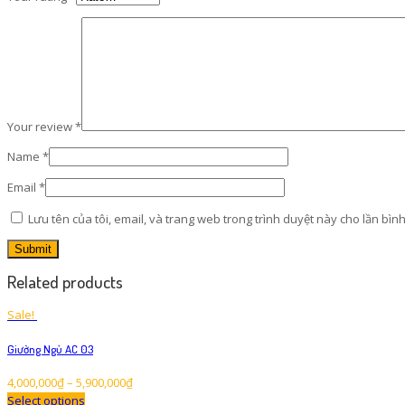
Your review
*
Name
*
Email
*
Lưu tên của tôi, email, và trang web trong trình duyệt này cho lần bình 
Related products
Sale!
Giường Ngủ AC 03
4,000,000
₫
–
5,900,000
₫
Select options