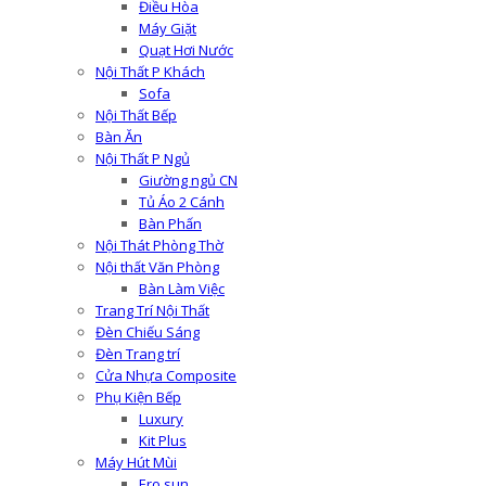
Điều Hòa
Máy Giặt
Quạt Hơi Nước
Nội Thất P Khách
Sofa
Nội Thất Bếp
Bàn Ăn
Nội Thất P Ngủ
Giường ngủ CN
Tủ Áo 2 Cánh
Bàn Phấn
Nội Thát Phòng Thờ
Nội thất Văn Phòng
Bàn Làm Việc
Trang Trí Nội Thất
Đèn Chiếu Sáng
Đèn Trang trí
Cửa Nhựa Composite
Phụ Kiện Bếp
Luxury
Kit Plus
Máy Hút Mùi
Ero sun