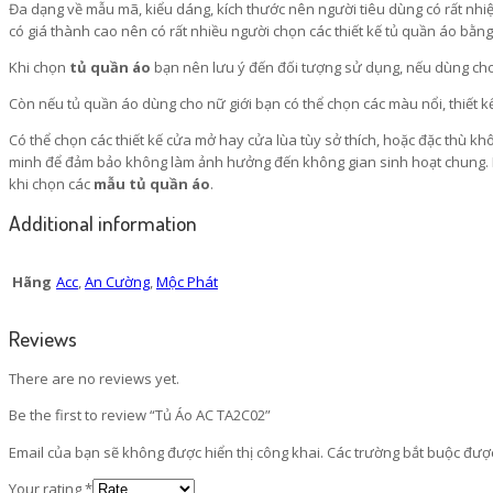
Đa dạng về mẫu mã, kiểu dáng, kích thước nên người tiêu dùng có rất nhiệ
có giá thành cao nên có rất nhiều người chọn các thiết kế tủ quần áo bằ
Khi chọn
tủ quần áo
bạn nên lưu ý đến đối tượng sử dụng, nếu dùng cho
Còn nếu tủ quần áo dùng cho nữ giới bạn có thể chọn các màu nổi, thiết
Có thể chọn các thiết kế cửa mở hay cửa lùa tùy sở thích, hoặc đặc thù 
minh để đảm bảo không làm ảnh hưởng đến không gian sinh hoạt chung. Nhữn
khi chọn các
mẫu tủ quần áo
.
Additional information
Hãng
Acc
,
An Cường
,
Mộc Phát
Reviews
There are no reviews yet.
Be the first to review “Tủ Áo AC TA2C02”
Email của bạn sẽ không được hiển thị công khai.
Các trường bắt buộc đư
Your rating
*