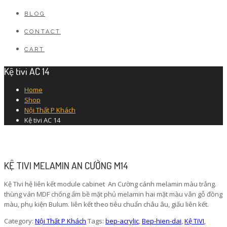
BLOG
CONTACT
CART
Kệ tivi AC 14
Home
Shop
Nội Thất P Khách
Kệ tivi AC 14
KỆ TIVI MELAMIN AN CƯỜNG M14
Kệ TIvi hệ liên kết module cabinet An Cường cánh melamin màu trắng.
thùng ván MDF chống ẩm bề mặt phủ melamin hai mặt màu vân gỗ đồng
màu, phụ kiện Bulum. liên kết theo tiêu chuẩn châu âu, giấu liên kết.
Category:
Nội Thất P Khách
Tags:
bep-acrylic
,
Bep-hien-dai
,
Kệ TiVI
,