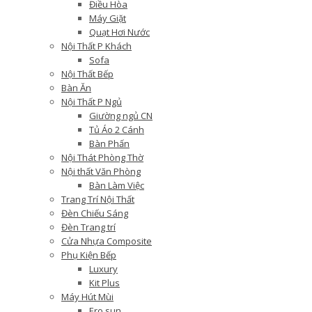
Điều Hòa
Máy Giặt
Quạt Hơi Nước
Nội Thất P Khách
Sofa
Nội Thất Bếp
Bàn Ăn
Nội Thất P Ngủ
Giường ngủ CN
Tủ Áo 2 Cánh
Bàn Phấn
Nội Thát Phòng Thờ
Nội thất Văn Phòng
Bàn Làm Việc
Trang Trí Nội Thất
Đèn Chiếu Sáng
Đèn Trang trí
Cửa Nhựa Composite
Phụ Kiện Bếp
Luxury
Kit Plus
Máy Hút Mùi
Ero sun