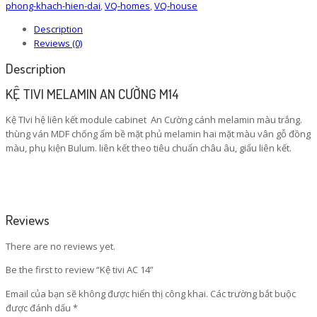
phong-khach-hien-dai
,
VQ-homes
,
VQ-house
Description
Reviews (0)
Description
KỆ TIVI MELAMIN AN CƯỜNG M14
Kệ TIvi hệ liên kết module cabinet An Cường cánh melamin màu trắng.
thùng ván MDF chống ẩm bề mặt phủ melamin hai mặt màu vân gỗ đồng
màu, phụ kiện Bulum. liên kết theo tiêu chuẩn châu âu, giấu liên kết.
Reviews
There are no reviews yet.
Be the first to review “Kệ tivi AC 14”
Email của bạn sẽ không được hiển thị công khai.
Các trường bắt buộc
được đánh dấu
*