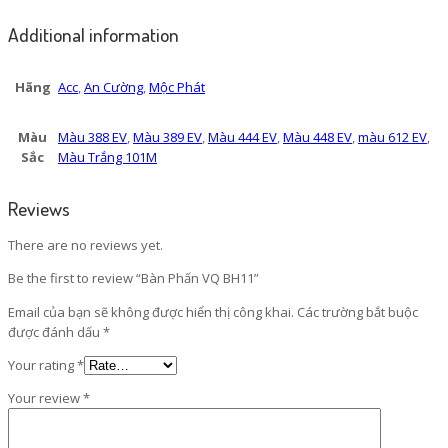
Additional information
Hãng
Acc
,
An Cường
,
Mộc Phát
Màu
Màu 388 EV
,
Màu 389 EV
,
Màu 444 EV
,
Màu 448 EV
,
màu 612 EV
,
Sắc
Màu Trắng 101M
Reviews
There are no reviews yet.
Be the first to review “Bàn Phấn VQ BH11”
Email của bạn sẽ không được hiển thị công khai.
Các trường bắt buộc
được đánh dấu
*
Your rating
*
Your review
*