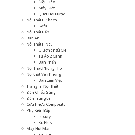
Điều Hòa
Máy Giặt
Quạt Hơi Nước
Nội Thất P Khách
Sofa
Nội Thất Bếp
Bàn Ăn
Nội Thất P Ngủ
Giường ngủ CN
Tủ Áo 2 Cánh
Bàn Phấn
Nội Thát Phòng Thờ
Nội thất Văn Phòng
Bàn Làm Việc
Trang Trí Nội Thất
Đèn Chiếu Sáng
Đèn Trang trí
Cửa Nhựa Composite
Phụ Kiện Bếp
Luxury
Kit Plus
Máy Hút Mùi
Ero sun