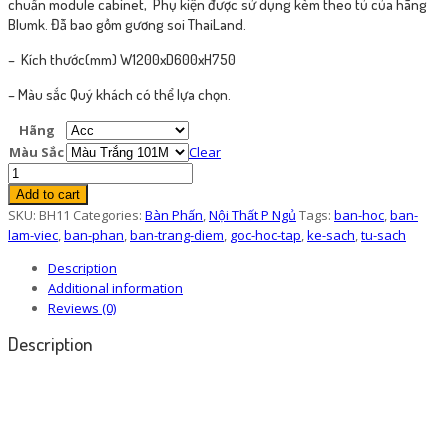
chuẩn module cabinet, Phụ kiện được sử dụng kèm theo tủ của hãng
Blumk. Đẫ bao gồm gương soi ThaiLand.
– Kích thước(mm) W1200xD600xH750
– Màu sắc Quý khách có thể lựa chọn.
Hãng
Màu Sắc
Clear
Bàn
Phấn
Add to cart
VQ
SKU:
BH11
Categories:
Bàn Phấn
,
Nội Thất P Ngủ
Tags:
ban-hoc
,
ban-
BH11
lam-viec
,
ban-phan
,
ban-trang-diem
,
goc-hoc-tap
,
ke-sach
,
tu-sach
quantity
Description
Additional information
Reviews (0)
Description