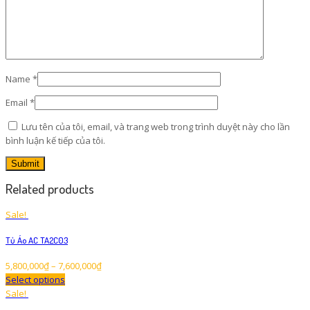
Name
*
Email
*
Lưu tên của tôi, email, và trang web trong trình duyệt này cho lần
bình luận kế tiếp của tôi.
Related products
Sale!
Tủ Áo AC TA2C03
5,800,000
₫
–
7,600,000
₫
Select options
Sale!