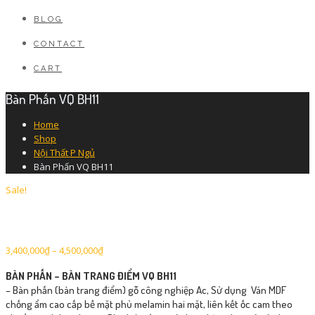
BLOG
CONTACT
CART
Bàn Phấn VQ BH11
Home
Shop
Nội Thất P Ngủ
Bàn Phấn VQ BH11
Sale!
3,400,000
₫
–
4,500,000
₫
BÀN PHẤN – BÀN TRANG ĐIỂM VQ BH11
– Bàn phấn (bàn trang điểm) gỗ công nghiệp Ac, Sử dụng Ván MDF
chống ẩm cao cấp bề mặt phủ melamin hai mặt, liên kết ốc cam theo