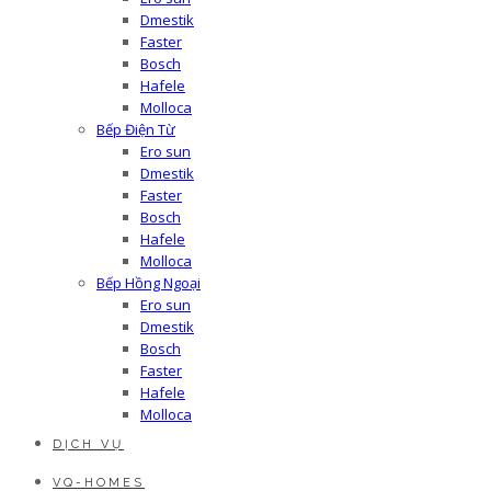
Dmestik
Faster
Bosch
Hafele
Molloca
Bếp Điện Từ
Ero sun
Dmestik
Faster
Bosch
Hafele
Molloca
Bếp Hồng Ngoại
Ero sun
Dmestik
Bosch
Faster
Hafele
Molloca
DỊCH VỤ
VQ-HOMES