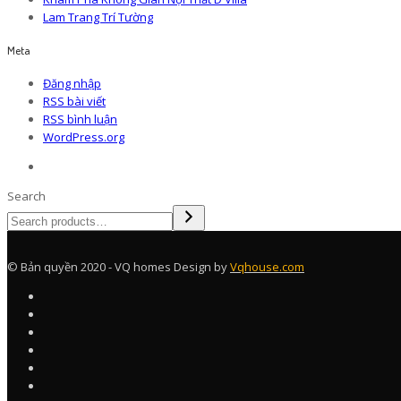
Lam Trang Trí Tường
Meta
Đăng nhập
RSS bài viết
RSS bình luận
WordPress.org
Search
© Bản quyền 2020 - VQ homes Design by
Vqhouse.com