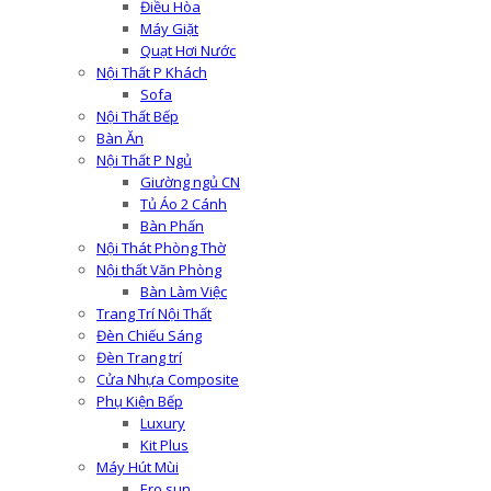
Điều Hòa
Máy Giặt
Quạt Hơi Nước
Nội Thất P Khách
Sofa
Nội Thất Bếp
Bàn Ăn
Nội Thất P Ngủ
Giường ngủ CN
Tủ Áo 2 Cánh
Bàn Phấn
Nội Thát Phòng Thờ
Nội thất Văn Phòng
Bàn Làm Việc
Trang Trí Nội Thất
Đèn Chiếu Sáng
Đèn Trang trí
Cửa Nhựa Composite
Phụ Kiện Bếp
Luxury
Kit Plus
Máy Hút Mùi
Ero sun