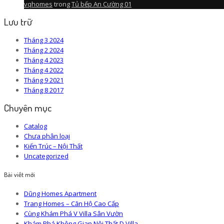
vqhomes
trong
Tủ bếp An Cường 01
Lưu trữ
Tháng 3 2024
Tháng 2 2024
Tháng 4 2023
Tháng 4 2022
Tháng 9 2021
Tháng 8 2017
Chuyên mục
Catalog
Chưa phân loại
Kiến Trúc – Nội Thất
Uncategorized
Bài viết mới
Dũng Homes Apartment
Trang Homes – Căn Hộ Cao Cấp
Cùng Khám Phá V Villa Sân Vườn
Khám Phá Không Gian Nội Thất D Villa