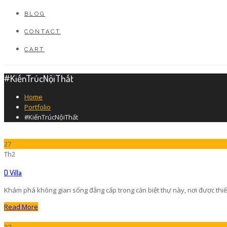
BLOG
CONTACT
CART
#KiếnTrúcNộiThất
Home
Portfolio
#KiếnTrúcNộiThất
27
Th2
D Villa
Khám phá không gian sống đẳng cấp trong căn biệt thự này, nơi được thiết 
Read More
27