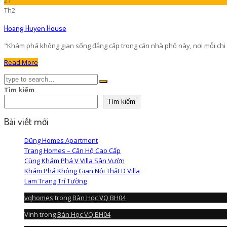
Th2
Hoang Huyen House
"Khám phá không gian sống đẳng cấp trong căn nhà phố này, nơi mỗi chi tiết
Read More
Tìm kiếm
Tìm kiếm
Bài viết mới
Dũng Homes Apartment
Trang Homes – Căn Hộ Cao Cấp
Cùng Khám Phá V Villa Sân Vườn
Khám Phá Không Gian Nội Thất D Villa
Lam Trang Trí Tường
vqhomes
trong
Bàn Học VQ BH04
Vinh
trong
Bàn Học VQ BH04