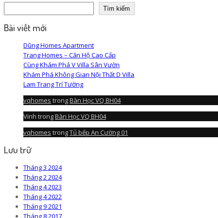
Tìm kiếm
Bài viết mới
Dũng Homes Apartment
Trang Homes – Căn Hộ Cao Cấp
Cùng Khám Phá V Villa Sân Vườn
Khám Phá Không Gian Nội Thất D Villa
Lam Trang Trí Tường
vqhomes
trong
Bàn Học VQ BH04
Vinh
trong
Bàn Học VQ BH04
vqhomes
trong
Tủ bếp An Cường 01
Lưu trữ
Tháng 3 2024
Tháng 2 2024
Tháng 4 2023
Tháng 4 2022
Tháng 9 2021
Tháng 8 2017