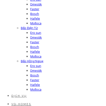
Dmestik
Faster
Bosch
Hafele
Molloca
Bếp Điện Từ
Ero sun
Dmestik
Faster
Bosch
Hafele
Molloca
Bếp Hồng Ngoại
Ero sun
Dmestik
Bosch
Faster
Hafele
Molloca
DỊCH VỤ
VQ-HOMES