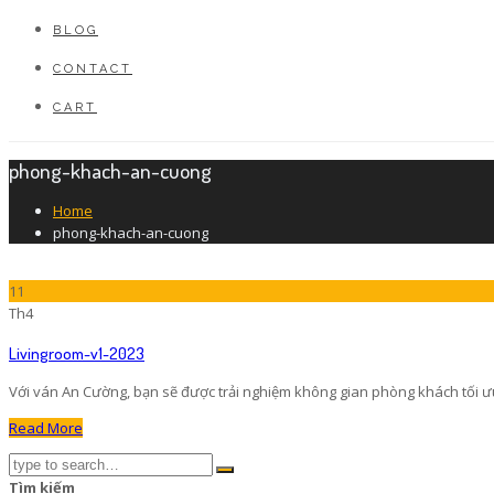
BLOG
CONTACT
CART
phong-khach-an-cuong
Home
phong-khach-an-cuong
11
Th4
Livingroom-v1-2023
Với ván An Cường, bạn sẽ được trải nghiệm không gian phòng khách tối ưu 
Read More
Tìm kiếm