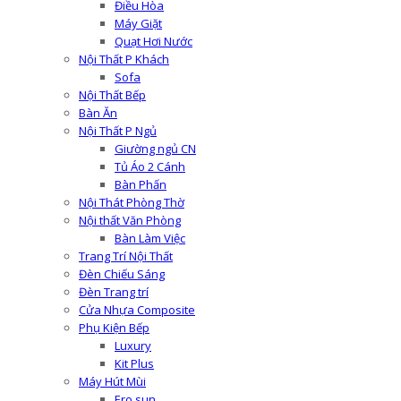
Điều Hòa
Máy Giặt
Quạt Hơi Nước
Nội Thất P Khách
Sofa
Nội Thất Bếp
Bàn Ăn
Nội Thất P Ngủ
Giường ngủ CN
Tủ Áo 2 Cánh
Bàn Phấn
Nội Thát Phòng Thờ
Nội thất Văn Phòng
Bàn Làm Việc
Trang Trí Nội Thất
Đèn Chiếu Sáng
Đèn Trang trí
Cửa Nhựa Composite
Phụ Kiện Bếp
Luxury
Kit Plus
Máy Hút Mùi
Ero sun