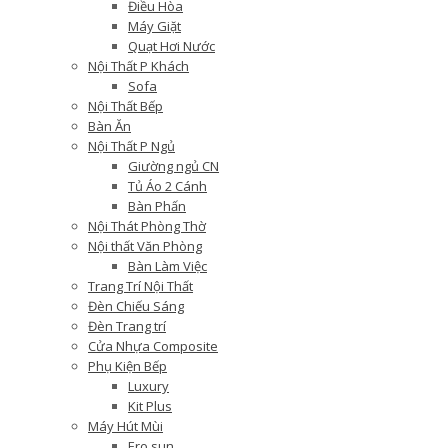
Điều Hòa
Máy Giặt
Quạt Hơi Nước
Nội Thất P Khách
Sofa
Nội Thất Bếp
Bàn Ăn
Nội Thất P Ngủ
Giường ngủ CN
Tủ Áo 2 Cánh
Bàn Phấn
Nội Thát Phòng Thờ
Nội thất Văn Phòng
Bàn Làm Việc
Trang Trí Nội Thất
Đèn Chiếu Sáng
Đèn Trang trí
Cửa Nhựa Composite
Phụ Kiện Bếp
Luxury
Kit Plus
Máy Hút Mùi
Ero sun