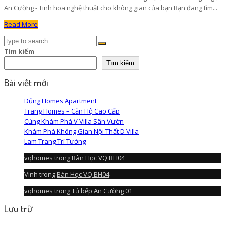
An Cường - Tinh hoa nghệ thuật cho không gian của bạn Bạn đang tìm...
Read More
Tìm kiếm
Tìm kiếm
Bài viết mới
Dũng Homes Apartment
Trang Homes – Căn Hộ Cao Cấp
Cùng Khám Phá V Villa Sân Vườn
Khám Phá Không Gian Nội Thất D Villa
Lam Trang Trí Tường
vqhomes
trong
Bàn Học VQ BH04
Vinh
trong
Bàn Học VQ BH04
vqhomes
trong
Tủ bếp An Cường 01
Lưu trữ