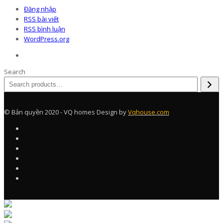
Đăng nhập
RSS bài viết
RSS bình luận
WordPress.org
Search
© Bản quyền 2020 - VQ homes Design by
Vqhouse.com