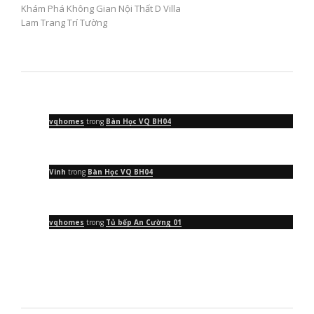
Khám Phá Không Gian Nội Thất D Villa
Lam Trang Trí Tường
vqhomes
trong
Bàn Học VQ BH04
Vinh
trong
Bàn Học VQ BH04
vqhomes
trong
Tủ bếp An Cường 01