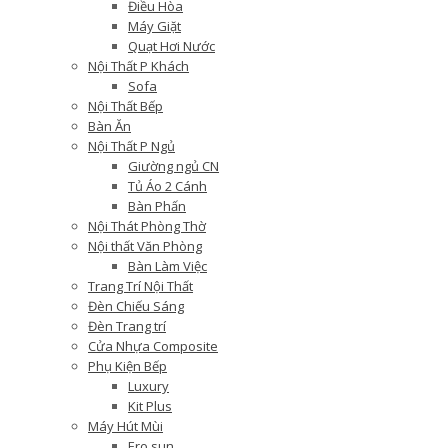
Điều Hòa
Máy Giặt
Quạt Hơi Nước
Nội Thất P Khách
Sofa
Nội Thất Bếp
Bàn Ăn
Nội Thất P Ngủ
Giường ngủ CN
Tủ Áo 2 Cánh
Bàn Phấn
Nội Thát Phòng Thờ
Nội thất Văn Phòng
Bàn Làm Việc
Trang Trí Nội Thất
Đèn Chiếu Sáng
Đèn Trang trí
Cửa Nhựa Composite
Phụ Kiện Bếp
Luxury
Kit Plus
Máy Hút Mùi
Ero sun