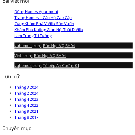
Bài viết mới
Dũng Homes Apartment
Trang Homes – Căn Hộ Cao Cấp
Cùng Khám Phá V Villa Sân Vườn
Khám Phá Không Gian Nội Thất D Villa
Lam Trang Trí Tường
vqhomes
trong
Bàn Học VQ BH04
Vinh
trong
Bàn Học VQ BH04
vqhomes
trong
Tủ bếp An Cường 01
Lưu trữ
Tháng 3 2024
Tháng 2 2024
Tháng 4 2023
Tháng 4 2022
Tháng 9 2021
Tháng 8 2017
Chuyên mục