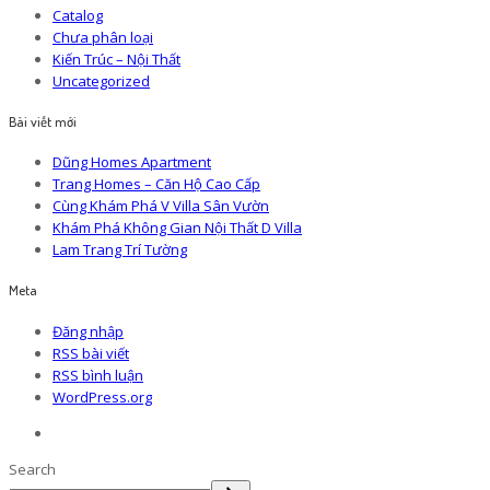
Catalog
Chưa phân loại
Kiến Trúc – Nội Thất
Uncategorized
Bài viết mới
Dũng Homes Apartment
Trang Homes – Căn Hộ Cao Cấp
Cùng Khám Phá V Villa Sân Vườn
Khám Phá Không Gian Nội Thất D Villa
Lam Trang Trí Tường
Meta
Đăng nhập
RSS bài viết
RSS bình luận
WordPress.org
Search