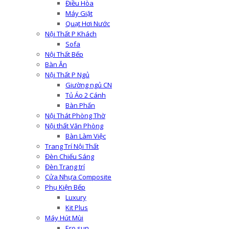
Điều Hòa
Máy Giặt
Quạt Hơi Nước
Nội Thất P Khách
Sofa
Nội Thất Bếp
Bàn Ăn
Nội Thất P Ngủ
Giường ngủ CN
Tủ Áo 2 Cánh
Bàn Phấn
Nội Thát Phòng Thờ
Nội thất Văn Phòng
Bàn Làm Việc
Trang Trí Nội Thất
Đèn Chiếu Sáng
Đèn Trang trí
Cửa Nhựa Composite
Phụ Kiện Bếp
Luxury
Kit Plus
Máy Hút Mùi
Ero sun