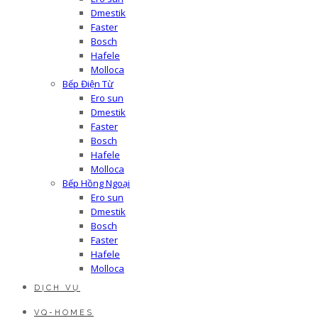
Dmestik
Faster
Bosch
Hafele
Molloca
Bếp Điện Từ
Ero sun
Dmestik
Faster
Bosch
Hafele
Molloca
Bếp Hồng Ngoại
Ero sun
Dmestik
Bosch
Faster
Hafele
Molloca
DỊCH VỤ
VQ-HOMES