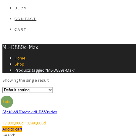
BLOG
CONTACT
CART
ML-D889s-Max
Home
Shop
Products tagged “ML-D889s-Max”
Showing the single result
Sale!
Bếp từ đôi D’mestik ML D889s Max
17,800,000
₫
10,680,000
₫
Add to cart
Search