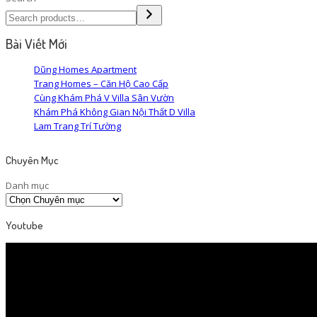
Bài Viết Mới
Dũng Homes Apartment
Trang Homes – Căn Hộ Cao Cấp
Cùng Khám Phá V Villa Sân Vườn
Khám Phá Không Gian Nội Thất D Villa
Lam Trang Trí Tường
Chuyên Mục
Danh mục
Youtube