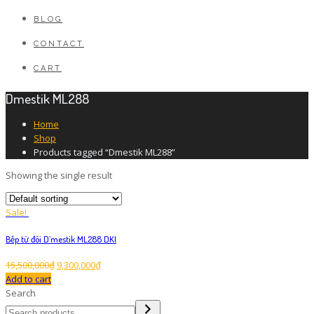
BLOG
CONTACT
CART
Dmestik ML288
Home
Shop
Products tagged “Dmestik ML288”
Showing the single result
Sale!
Bếp từ đôi D’mestik ML288 DKI
15,500,000
₫
9,300,000
₫
Add to cart
Search