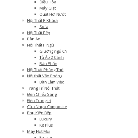
Điều Hòa
Máy Giặt
Quạt Hơi Nước
Nội Thất P Khách
Sofa
Nội Thất Bếp
Bàn Ăn
Nội Thất P Ngủ
Giường ngủ CN
Tủ Áo 2 Cánh
Bàn Phấn
Nội Thát Phòng Thờ
Nội thất Văn Phòng
Bàn Làm Việc
Trang Trí Nội Thất
Đèn Chiếu Sáng
Đèn Trang trí
Cửa Nhựa Composite
Phụ Kiện Bếp
Luxury
Kit Plus
Máy Hút Mùi
Ero sun