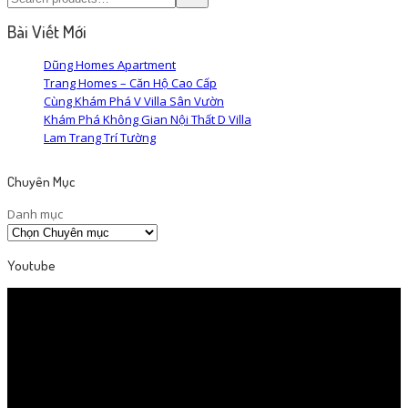
Bài Viết Mới
Dũng Homes Apartment
Trang Homes – Căn Hộ Cao Cấp
Cùng Khám Phá V Villa Sân Vườn
Khám Phá Không Gian Nội Thất D Villa
Lam Trang Trí Tường
Chuyên Mục
Danh mục
Youtube